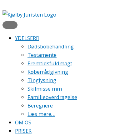
YDELSER
Dødsbobehandling
Testamente
Fremtidsfuldmagt
Køberrådgivning
Tinglysning
Skilmisse mm
Familieoverdragelse
Beregnere
Læs mere…
OM OS
PRISER