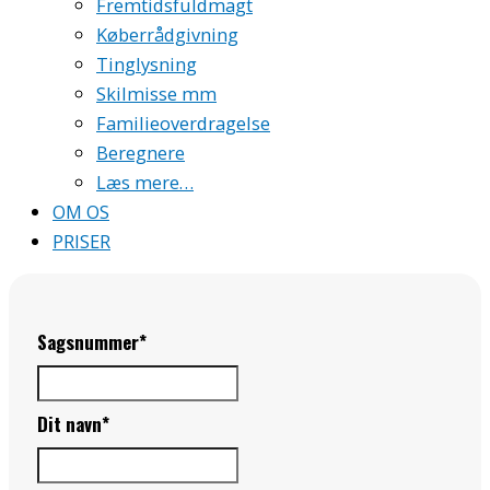
Fremtidsfuldmagt
Køberrådgivning
Tinglysning
Skilmisse mm
Familieoverdragelse
Beregnere
Læs mere…
OM OS
PRISER
Sagsnummer
*
Dit navn
*