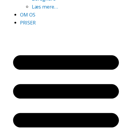
Læs mere…
OM OS
PRISER