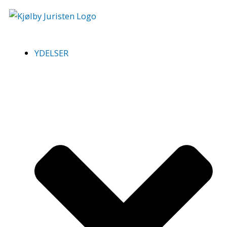
Gå
til
indholdet
YDELSER