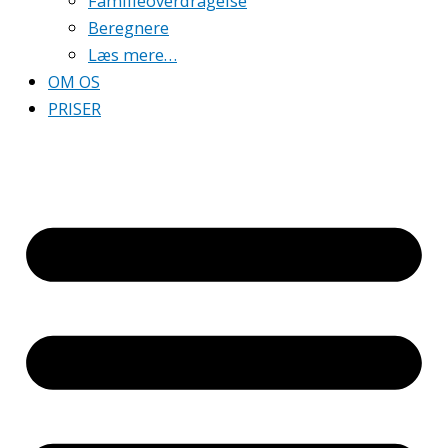
Familieoverdragelse
Beregnere
Læs mere…
OM OS
PRISER