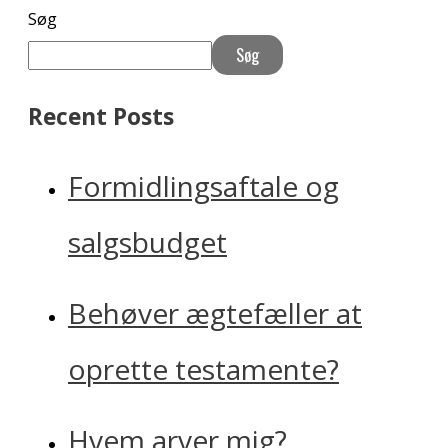
Søg
Søg
When autocomplete results are available use up and do
Recent Posts
Formidlingsaftale og
salgsbudget
Behøver ægtefæller at
oprette testamente?
Hvem arver mig?